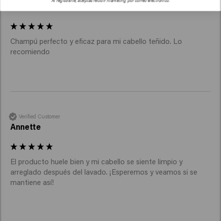
Al registrarte, aceptas recibir marketing por correo electrónico.
Jean pierre
Champú perfecto y eficaz para mi cabello teñido. Lo 
recomiendo 
Verified Customer
Annette
El producto huele bien y mi cabello se siente limpio y 
arreglado después del lavado. ¡Esperemos y veamos si se 
mantiene así!