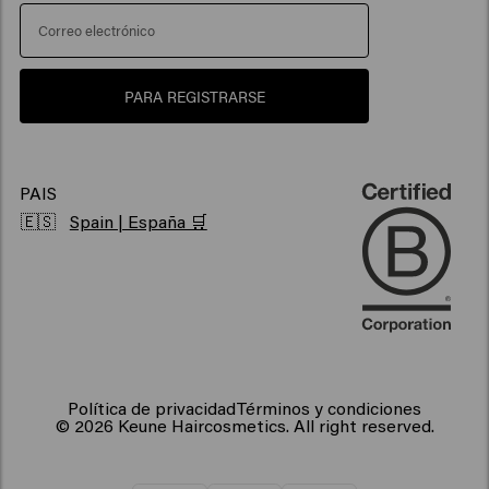
Portal de reclamaciones
Protección solar para el cabello
> Mostrar todo
> Mostrar todo
Sostenibilidad
Productos para cabello brillante
PARA REGISTRARSE
Productos para el cabello encrespado
Productos veganos para el cabello
PAIS
🇪🇸
Spain | España 🛒
Política de privacidad
Términos y condiciones
© 2026 Keune Haircosmetics. All right reserved.