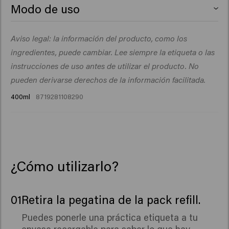
Aqua (Water), Sodium Lauroyl Methyl Isethionate,
Modo de uso
Cocamidopropyl Betaine, Glycerin, PEG-40
Hydrogenated Castor Oil, Parfum (Fragrance), Decyl
Masajealo sobre el cabello húmedo, aclara con
Aviso legal: la información del producto, como los
Glucoside, Guar Hydroxypropyltrimonium Chloride,
abundante agua y repite si lo deseas.
Sodium Chloride, Betaine, Coco-Glucoside, Glyceryl
ingredientes, puede cambiar. Lee siempre la etiqueta o las
Oleate, Sodium Benzoate, Hydroxyethylcellulose,
instrucciones de uso antes de utilizar el producto. No
Glyceryl Laurate, Citric Acid, Acrylates/C10-30 Alkyl
pueden derivarse derechos de la información facilitada.
Acrylate Crosspolymer, Isopropyl Myristate, Opuntia
400ml
8719281108290
Ficus-Indica Stem Extract, Disodium Phosphate, Benzyl
Salicylate, Citronellol, Hydroxycitronellal, Limonene,
Linalool.
¿Cómo utilizarlo?
01
Retira la pegatina de la pack refill.
Puedes ponerle una práctica etiqueta a tu