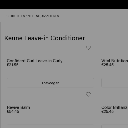
Vóór
PRODUCTEN
GIFTS
QUIZ
ZOEKEN
16:30
besteld,
vandaag
nog
Keune Leave-in Conditioner
verzonden.
Confident Curl Leave-in Curly
Vital Nutritio
€31.95
€25.45
Toevoegen
Revive Balm
Color Brillian
€54.45
€25.45