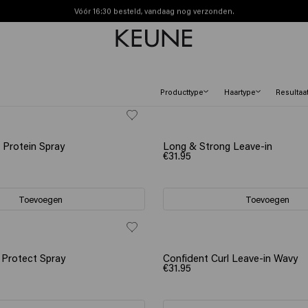
Vóór 16:30 besteld, vandaag nog verzonden.
Gratis verzending vanaf €40
Producttype
Haartype
Resultaa
n Protein Spray
Long & Strong Leave-in
€31.95
Toevoegen
Toevoegen
z Protect Spray
Confident Curl Leave-in Wavy
€31.95