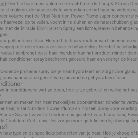
ent
: Geef je haar meer volume en kracht met de Long & Strong Dens
e stimuleren, de haarvezels te versterken en het haar na verloop van
 meer volume met de Vital Nutrition Power Plump super concentrate
e haarvezel op te vullen, vocht in te sluiten en de haarschubben gla
r met de Miracle Elixir Keratin Spray, een lichte, leave-in behandeli
gen.
 voor geblondeerd haar. Herstelt de haarstructuur van binnenuit en ve
rvaging met deze luxueuze leave-in behandeling. Herstelt beschadigd
product aanbrengt op je haar, hierdoor kan het product minder diep
 hair conditioner spray beschermt gekleurd haar en verlengt de kleuri
 voedende proteïne spray die je haar hydrateert en zorgt voor glans. 
bij jouw haar past en geniet van glanzend en gehydrateerd haar.
nditioner
e-in conditioners: wat ze doen, hoe je ze gebruikt en welke het best
?
hermen en maken het haar makkelijker doorkambaar zonder te verzwa
er haar, Vital Nutrition Power Plump en Protein Spray voor voeding
, Blonde Savior Leave-In Treatment is geschikt voor blond haar, Revi
 Confident Curl Leave-Ins zorgen voor gedefinieerde, pluisvrije krul
rs?
w haartype en de specifieke behoeften van je haar. Heb je droog o