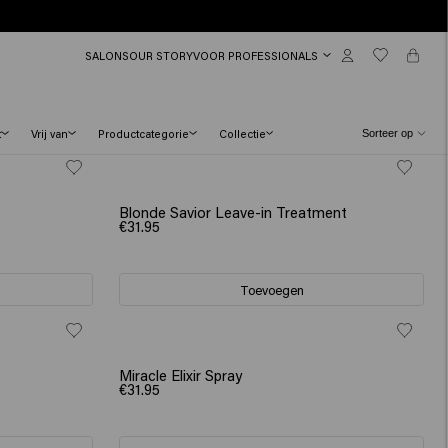
SALONS
OUR STORY
VOOR PROFESSIONALS
t
Vrij van
Productcategorie
Collectie
Blonde Savior Leave-in Treatment
€31.95
Toevoegen
Miracle Elixir Spray
€31.95