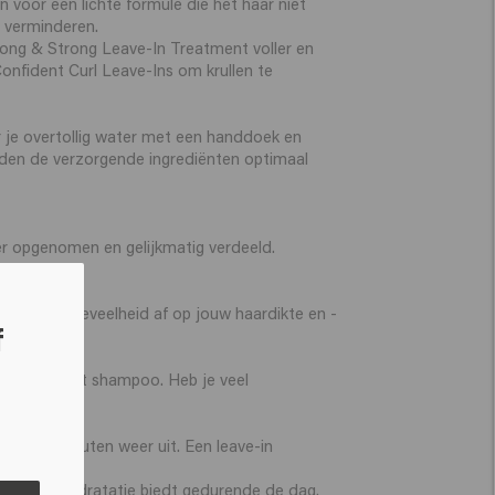
n voor een lichte formule die het haar niet
e verminderen.
Long & Strong Leave-In Treatment voller en
 Confident Curl Leave-Ins om krullen te
r je overtollig water met een handdoek en
orden de verzorgende ingrediënten optimaal
.
er opgenomen en gelijkmatig verdeeld.
Stem de hoeveelheid af op jouw haardikte en -
f
uctresten met shampoo. Heb je veel
a enkele minuten weer uit. Een leave-in
erming en hydratatie biedt gedurende de dag.