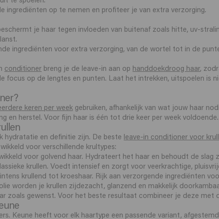
de ingrediënten op te nemen en profiteer je van extra verzorging.
schermt je haar tegen invloeden van buitenaf zoals hitte, uv-stralin
lanst.
de ingrediënten voor extra verzorging, van de wortel tot in de punt
n
conditioner
breng je de leave-in aan op
handdoekdroog haar
, zod
e focus op de lengtes en punten. Laat het intrekken, uitspoelen is n
oner?
eerdere keren per week
gebruiken, afhankelijk van wat jouw haar nod
ng en herstel. Voor fijn haar is één tot drie keer per week voldoende.
ullen
k hydratatie en definitie zijn. De beste
leave-in conditioner voor krul
wikkeld voor verschillende krultypes:
twikkeld voor golvend haar. Hydrateert het haar en behoudt de slag 
lassieke krullen. Voedt intensief en zorgt voor veerkrachtige, pluisvrij
 intens krullend tot kroeshaar. Rijk aan verzorgende ingrediënten vo
lie worden je krullen zijdezacht, glanzend en makkelijk doorkambaa
ar zoals gewenst. Voor het beste resultaat combineer je deze met 
Keune
oners. Keune heeft voor elk haartype een passende variant, afgestem