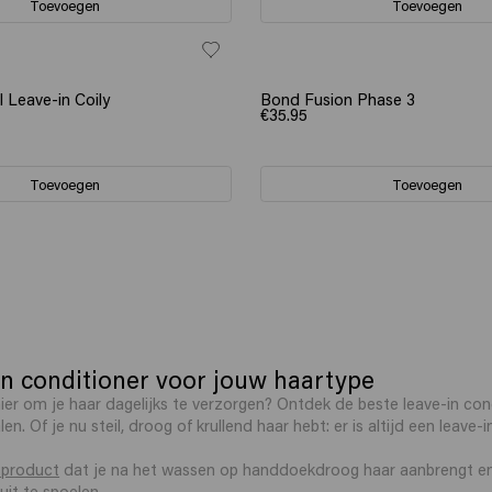
Toevoegen
Toevoegen
 Leave-in Coily
Bond Fusion Phase 3
€35.95
Toevoegen
Toevoegen
n conditioner voor jouw haartype
ier om je haar dagelijks te verzorgen? Ontdek de beste leave-in con
. Of je nu steil, droog of krullend haar hebt: er is altijd een leave-
sproduct
dat je na het wassen op handdoekdroog haar aanbrengt en v
uit te spoelen.