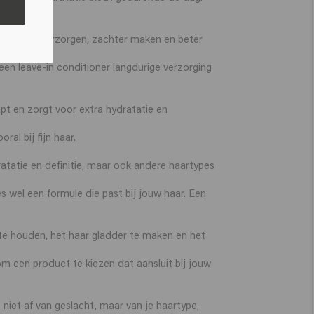
: het haar verzorgen, zachter maken en beter
 een leave-in conditioner langdurige verzorging
apt
en zorgt voor extra hydratatie en
al bij fijn haar.
ratatie en definitie, maar ook andere haartypes
es wel een formule die past bij jouw haar. Een
 te houden, het haar gladder te maken en het
 om een product te kiezen dat aansluit bij jouw
 niet af van geslacht, maar van je haartype,