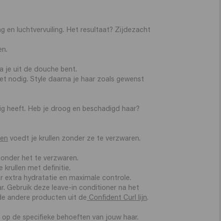
g en luchtvervuiling. Het resultaat? Zijdezacht
en.
ra je uit de douche bent.
iet nodig. Style daarna je haar zoals gewenst
ig heeft. Heb je droog en beschadigd haar?
len
voedt je krullen zonder ze te verzwaren.
zonder het te verzwaren.
e krullen met definitie.
or extra hydratatie en maximale controle.
r. Gebruik deze leave-in conditioner na het
de andere producten uit de
Confident Curl lijn
.
d op de specifieke behoeften van jouw haar.