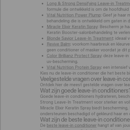
Long & Strong Densifying Leave-in Treatm
formule die ontwikkeld is om de hoofdhuid t
Vital Nutrition Power Plump
: Geef je haar
behandeling die is ontwikkeld om gaten in d
Miracle Elixir Keratin Spray
: Bescherm je haa
Keratin Booster-salonbehandeling te verlen
Blonde Savior Leave-In Treatment
: ideaal
Revive Balm
: voorkom haarbreuk en kleurve
geen conditioner of masker voordat je dit 
Color Brillianz Protect Spray
: deze leave-in
uv-bescherming.
Vital Nutrition Protein Spray
: een intensief
Kies nu de leave-in conditioner die het beste 
Veelgestelde vragen over leave-in co
Ontdek hier de meest gestelde vragen over leav
Wat zijn goede leave-in conditioners
Goede leave-in conditioners hydrateren, besc
Strong Leave-In Treatment voor sterker en voll
Miracle Elixir Keratin Spray biedt bescherming
ondersteunen beschadigd of gekleurd haar en de
Wat zijn de beste leave-in conditione
De
beste leave-in conditioner
hangt af van jou