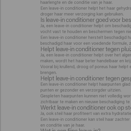
haarlengte en de conditie van je haar.
Een leave-in conditioner helpt het haar gehydra
droger haar meer verzorging kan gebruiken.
Is leave-in conditioner goed voor be
Ja, een leave-in conditioner helpt om beschad
vocht vast te houden en beschermen tegen nieu
Een leave-in conditioner herstelt beschadigd ha
beschadigd haar voor een voedende formule, z
Helpt leave-in conditioner tegen plui
Ja, een leave-in conditioner helpt over het al
maken, wordt het haar beter handelbaar en krij
Vooral bij krullend, droog of poreus haar help
brengen.
Helpt leave-in conditioner tegen ge
Een leave-in conditioner helpt haarpunten glad
punten er gezonder en verzorgder uitzien.
Gespleten haarpunten kunnen niet volledig wor
zichtbaar te maken en nieuwe beschadiging te
Werkt leave-in conditioner ook op st
Ja, ook steil haar profiteert van extra hydratati
Een leave-in conditioner kan steil haar zachter
en conditie van je haar.
Wat is een fijne leave-in?