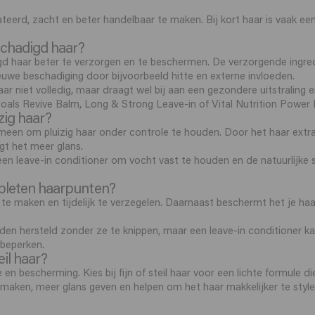
teerd, zacht en beter handelbaar te maken. Bij kort haar is vaak een
schadigd haar?
igd haar beter te verzorgen en te beschermen. De verzorgende ingre
we beschadiging door bijvoorbeeld hitte en externe invloeden.
ar niet volledig, maar draagt wel bij aan een gezondere uitstraling e
oals Revive Balm, Long & Strong Leave-in of Vital Nutrition Power
zig haar?
gemeen om pluizig haar onder controle te houden. Door het haar extr
gt het meer glans.
t een leave-in conditioner om vocht vast te houden en de natuurlijke
spleten haarpunten?
 te maken en tijdelijk te verzegelen. Daarnaast beschermt het je ha
den hersteld zonder ze te knippen, maar een leave-in conditioner 
 beperken.
eil haar?
e en bescherming. Kies bij fijn of steil haar voor een lichte formule d
 maken, meer glans geven en helpen om het haar makkelijker te stylen.