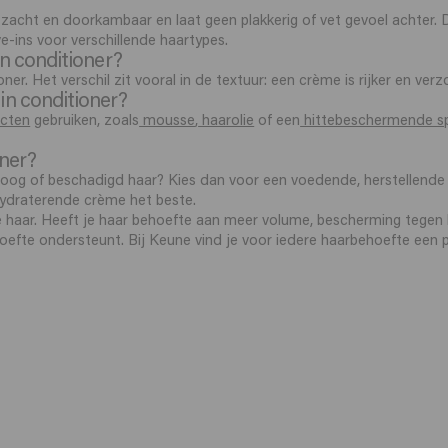
ar zacht en doorkambaar en laat geen plakkerig of vet gevoel achter. D
e-ins voor verschillende haartypes.
in conditioner?
er. Het verschil zit vooral in de textuur: een crème is rijker en verzo
in conditioner?
ucten
gebruiken, zoals
mousse
,
haarolie
of een
hittebeschermende s
oner?
roog of beschadigd haar? Kies dan voor een voedende, herstellende fo
 hydraterende crème het beste.
 haar. Heeft je haar behoefte aan meer volume, bescherming tegen hi
hoefte ondersteunt. Bij Keune vind je voor iedere haarbehoefte een 