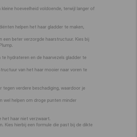
 kleine hoeveelheid voldoende, terwijl langer of
diënten helpen het haar gladder te maken,
n een beter verzorgde haarstructuur. Kies bij
 Plump.
a te hydrateren en de haarvezels gladder te
 structuur van het haar mooier naar voren te
ar tegen verdere beschadiging, waardoor je
kan wel helpen om droge punten minder
ie het haar niet verzwaart.
 Kies hierbij een formule die past bij de dikte