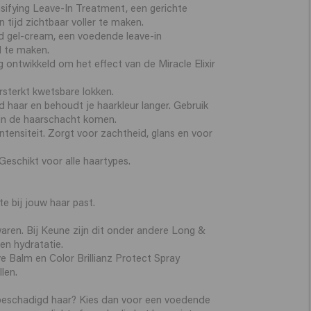
ifying Leave-In Treatment, een gerichte
 tijd zichtbaar voller te maken.
d gel-cream, een voedende leave-in
d te maken.
ng ontwikkeld om het effect van de Miracle Elixir
rsterkt kwetsbare lokken.
 haar en behoudt je haarkleur langer. Gebruik
 in de haarschacht komen.
ntensiteit. Zorgt voor zachtheid, glans en voor
Geschikt voor alle haartypes.
e bij jouw haar past.
ren. Bij Keune zijn dit onder andere Long &
 en hydratatie.
ve Balm en Color Brillianz Protect Spray
len.
f beschadigd haar? Kies dan voor een voedende