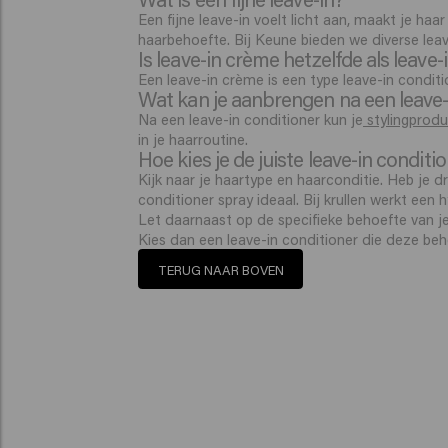
Een fijne leave-in voelt licht aan, maakt je ha
haarbehoefte. Bij Keune bieden we diverse leav
Is leave-in crème hetzelfde als leave-
Een leave-in crème is een type leave-in condition
Wat kan je aanbrengen na een leave-
Na een leave-in conditioner kun je
stylingprod
in je haarroutine.
Hoe kies je de juiste leave-in conditi
Kijk naar je haartype en haarconditie. Heb je d
conditioner spray ideaal. Bij krullen werkt een
Let daarnaast op de specifieke behoefte van je
Kies dan een leave-in conditioner die deze be
TERUG NAAR BOVEN