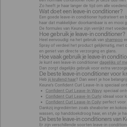
Zo heeft je haar langer de tijd om alle voeden
Wat doet een leave-in conditioner?
Een goede leave-in conditioner hydrateert en be
haar dat makkelijker doorkambaar is en mooi g
De formules van Keune zijn verrijkt met voeden
Hoe gebruik je leave-in conditioner?
Heel eenvoudig: na het gebruik van
shampoo
e
Spray of verdeel het product gelijkmatig, met d
en geniet van directe verzorging en glans.
Hoe vaak gebruik je leave-in conditi
Je kunt een leave-in conditioner
dagelijks of m
Dan zorgt dagelijks gebruik voor extra verzorgi
De beste leave-in conditioner voor kr
Heb jij
krullend haar
? Dan weet je hoe belangrij
Keune’s Confident Curl Leave-In is speciaal ont
Confident Curl Leave-In Wavy
: speciaal on
Confident Curl Leave-In Curly
: ideaal voor k
Confident Curl Leave-In Coily
: perfect voor
Dankzij ingrediënten zoals sheaboter en kokoso
wassen, op handdoekdroog haar, en style je ha
De beste leave-in conditioners van 
Er zijn verschillende soorten leave-in conditi