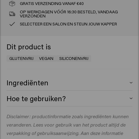
GRATIS VERZENDING VANAF €40
OP WERKDAGEN VÓÓR 16:30 BESTELD, VANDAAG
VERZONDEN
SELECTEER EEN SALON EN STEUN JOUW KAPPER
Dit product is
GLUTENVRIJ
VEGAN
SILICONENVRIJ
Ingrediënten
Dimethyl Ether, Alcohol Denat., VP/VA Copolymer,
Hoe te gebruiken?
Isopropyl Alcohol, Zeolite, Parfum (Fragrance),
Dipropylene Glycol, Amyl Salicylate.
Schud en spray op de aanzet van droog haar vanaf
Disclaimer: productinformatie zoals ingrediënten kunnen
een afstand van 15 cm en masseer in met je
veranderen. Lees voor gebruik van het product altijd de
vingertoppen.
verpakking of gebruiksaanwijzing.
Aan deze informatie
Richt je op zones waar je textuur wilt toevoegen of