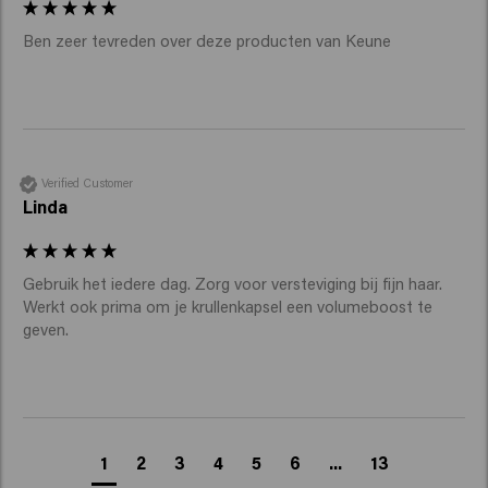
Ben zeer tevreden over deze producten van Keune 
Verified Customer
Linda
Gebruik het iedere dag. Zorg voor versteviging bij fijn haar. 
Werkt ook prima om je krullenkapsel een volumeboost te 
geven. 
1
2
3
4
5
6
...
13