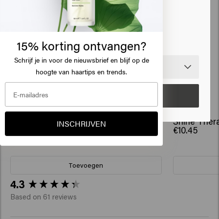
Klik op Bevestig of kies hieronder je locatie
15% korting ontvangen?
Schrijf je in voor de nieuwsbrief
en blijf op de
🇺🇸
United States of America 🛒
hoogte van haartips en trends.
Gerelateerde producten
Bevestig
Free Styler - travel size
Shine Thera
INSCHRIJVEN
€10.45
€10.45
Toevoegen
New content loaded
4.3
Based on 61 reviews